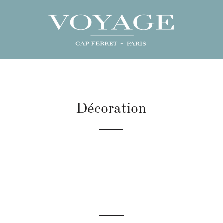
Décoration