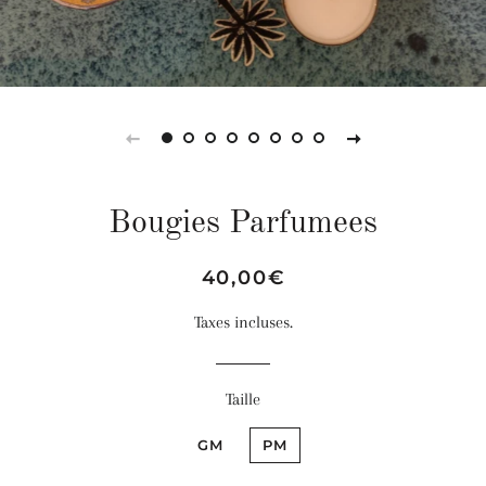
Bougies Parfumees
Prix
Prix
40,00€
régulier
réduit
Taxes incluses.
Taille
GM
PM