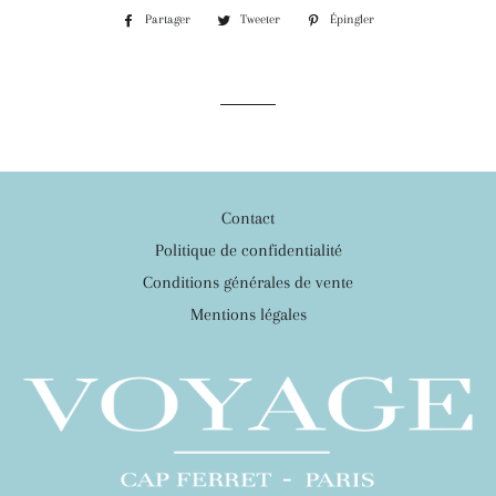
Partager
Partager
Tweeter
Tweeter
Épingler
Épingler
sur
sur
sur
Facebook
Twitter
Pinterest
Contact
Politique de confidentialité
Conditions générales de vente
Mentions légales