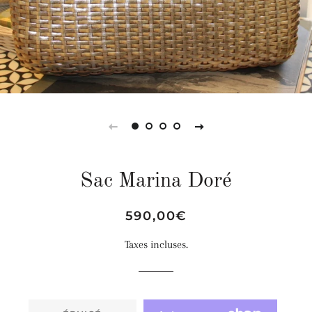
Sac Marina Doré
Prix
Prix
590,00€
régulier
réduit
Taxes incluses.