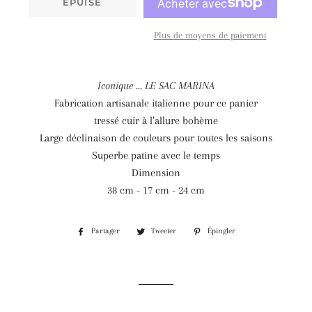
ÉPUISÉ
Plus de moyens de paiement
Iconique ... LE SAC MARINA
Fabrication artisanale italienne pour ce panier
tressé cuir à l’allure bohème
Large déclinaison de couleurs pour toutes les saisons
Superbe patine avec le temps
Dimension
38 cm - 17 cm - 24 cm
Partager
Partager
Tweeter
Tweeter
Épingler
Épingler
sur
sur
sur
Facebook
Twitter
Pinterest