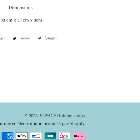
Dimensions
33 cm x 33 cm x 3cm
ager
Partager
Tweeter
Tweeter
Épingler
Épingler
sur
sur
sur
Facebook
Twitter
Pinterest
© 2026,
VOYAGE Holiday shops
mmerce électronique propulsé par Shopify
Moyens