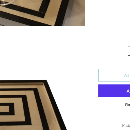
AJ
Pl
Plat