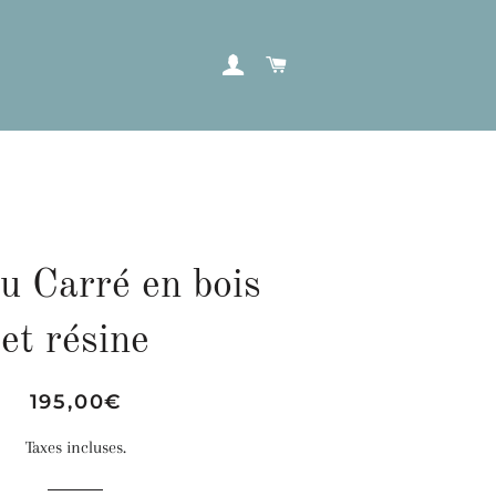
SE CONNECTER
PANIER
u Carré en bois
et résine
Prix
Prix
195,00€
régulier
réduit
Taxes incluses.